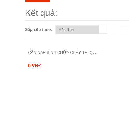
Kết quả:
Sắp xếp theo:
C
ẦN NẠP BÌNH CHỮA CHÁY TẠI QUẬN LONG BIÊN HÀ NỘI
0 VNĐ