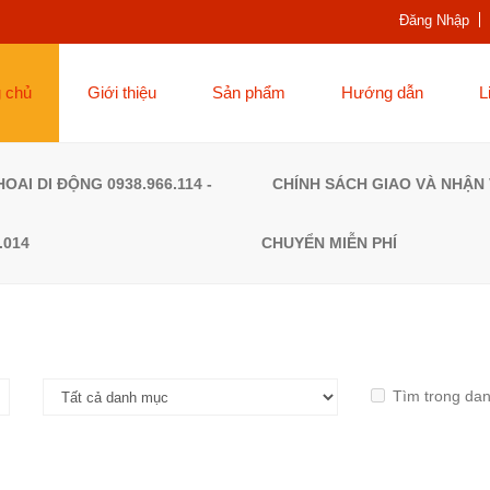
Đăng Nhập
g chủ
Giới thiệu
Sản phẩm
Hướng dẫn
L
ĐIỆN THOAI DI ĐỘNG
CHÍNH SÁCH GIAO V
0938.966.114 - 0962.781.014
VẬN CHUYỂN MIỄN P
Tìm trong da