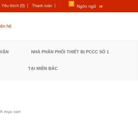
0
Yêu thích (0)
Thanh toán
Ngôn ngữ
iên hệ
À NHẬN
NHÀ PHÂN PHỐI THIẾT BỊ
HÍ
PCCC SỐ 1 TẠI MIỀN BẮC
nh mục con