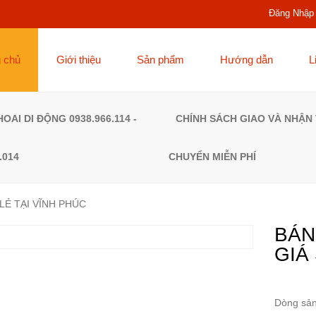
Đăng Nhập
g chủ
Giới thiệu
Sản phẩm
Hướng dẫn
L
HOAI DI ĐỘNG 0938.966.114 -
CHÍNH SÁCH GIAO VÀ NHẬN
.014
CHUYỂN MIỄN PHÍ
 LẺ TẠI VĨNH PHÚC
BÁN
GIÁ
Dòng sản