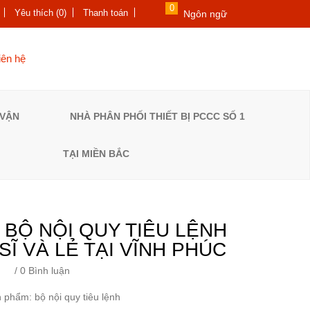
0
Yêu thích (0)
Thanh toán
Ngôn ngữ
iên hệ
 VẬN
NHÀ PHÂN PHỐI THIẾT BỊ PCCC SỐ 1
TẠI MIỀN BẮC
 BỘ NỘI QUY TIÊU LỆNH
 SĨ VÀ LẺ TẠI VĨNH PHÚC
/
0 Bình luận
 phẩm: bộ nội quy tiêu lệnh