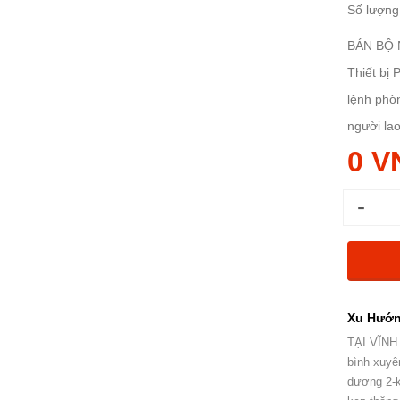
Số lượng
BÁN BỘ 
Thiết bị 
lệnh phòn
người lao
0 V
-
Xu Hướn
TẠI VĨNH
bình xuyê
dương 2-k