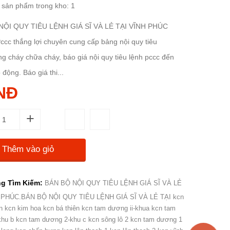
 sản phẩm trong kho: 1
NỘI QUY TIÊU LỆNH GIÁ SĨ VÀ LẺ TẠI VĨNH PHÚC
Pccc thắng lợi chuyên cung cấp bảng nội quy tiêu
g cháy chữa cháy, báo giá nội quy tiêu lệnh pccc đến
 động. Báo giá thi...
NĐ
+
Thêm vào giỏ
g Tìm Kiếm:
BÁN BỘ NỘI QUY TIÊU LỆNH GIÁ SĨ VÀ LẺ
 PHÚC.BÁN BỘ NỘI QUY TIÊU LỆNH GIÁ SĨ VÀ LẺ TẠI kcn
n kcn kim hoa kcn bá thiên kcn tam dương ii-khua kcn tam
hu b kcn tam dương 2-khu c kcn sông lô 2 kcn tam dương 1